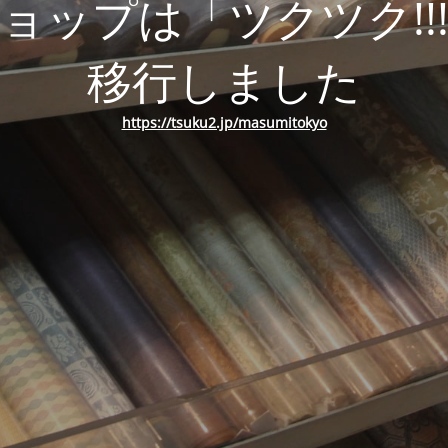
ョップは「ツクツク!!
移行しました
https://tsuku2.jp/masumitokyo