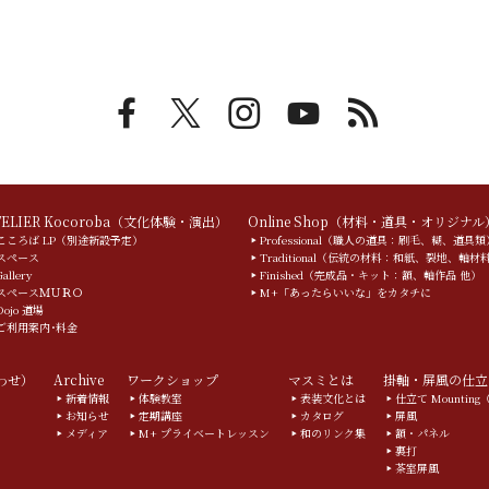
TELIER Kocoroba（文化体験・演出）
Online Shop（材料・道具・オリジナル
こころば LP（別途新設予定）
Professional（職人の道具：刷毛、糊、道具類
スペース
Traditional（伝統の材料：和紙、裂地、軸材
Gallery
Finished（完成品・キット：額、軸作品 他）
スペースＭＵＲＯ
M+「あったらいいな」をカタチに
Dojo 道場
ご利用案内･料金
合わせ）
Archive
ワークショップ
マスミとは
掛軸・屏風の仕立
新着情報
体験教室
表装文化とは
仕立て Mountin
お知らせ
定期講座
カタログ
屏風
メディア
M+ プライベートレッスン
和のリンク集
額・パネル
裏打
茶室屏風