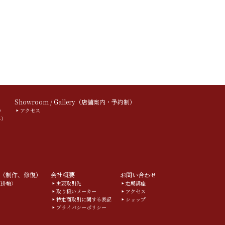
）
Showroom / Gallery（店舗案内・予約制）
）
アクセス
料）
（制作、修復）
会社概要
お問い合わせ
g（掛軸）
主要取引先
定期講座
取り扱いメーカー
アクセス
特定商取引に関する表記
ショップ
プライバシーポリシー