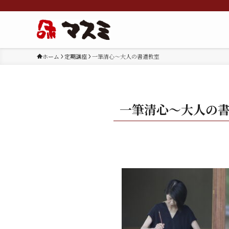
ホーム
定期講座
一筆清心～大人の書道教室
一筆清心～大人の