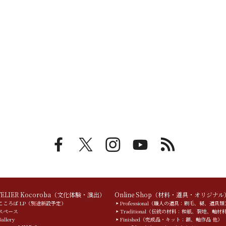
TELIER Kocoroba（文化体験・演出）
Online Shop（材料・道具・オリジナル
こころば LP（別途新設予定）
Professional（職人の道具：刷毛、糊、道具類
スペース
Traditional（伝統の材料：和紙、裂地、軸材
Gallery
Finished（完成品・キット：額、軸作品 他）