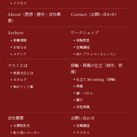
アクセス
About（思想・歴史・会社概
Contact（お問い合わせ）
要）
Archive
ワークショップ
新着情報
体験教室
お知らせ
定期講座
メディア
M+ プライベートレッスン
マスミとは
掛軸・屏風の仕立（制作、修
復）
表装文化とは
仕立て Mounting（掛軸）
カタログ
屏風
和のリンク集
額・パネル
裏打
茶室屏風
会社概要
お問い合わせ
主要取引先
定期講座
取り扱いメーカー
アクセス