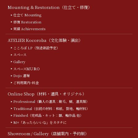
Mounting & Restoration（仕立て・修復）
仕立て Mounting
修復 Restoration
実績 Achievements
ATELIER Kocoroba（文化体験・演出）
こころば LP（別途新設予定）
スペース
Gallery
スペースＭＵＲＯ
Dojo 道場
ご利用案内･料金
Online Shop（材料・道具・オリジナル）
Professional（職人の道具：刷毛、糊、道具類）
Traditional（伝統の材料：和紙、裂地、軸材料）
Finished（完成品・キット：額、軸作品 他）
M+「あったらいいな」をカタチに
Showroom / Gallery（店舗案内・予約制）