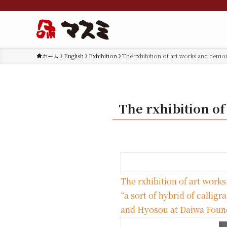
ホーム
English
Exhibition
The rxhibition of art works and demo
The rxhibition o
The rxhibition of art work
“a sort of hybrid of callig
and Hyosou at Daiwa Found