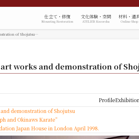
仕立て・修復
文化体験・空間
材料・道
Mounting Restoration
ATELIER Kocoroba
Online Shop
nstration of Shojutsu…
f art works and demonstration of Sh
Profile
Exhibitio
s and demonstration of Shojutsu
raph and Okinaws Karate”
ation Japan House in London April 1998.