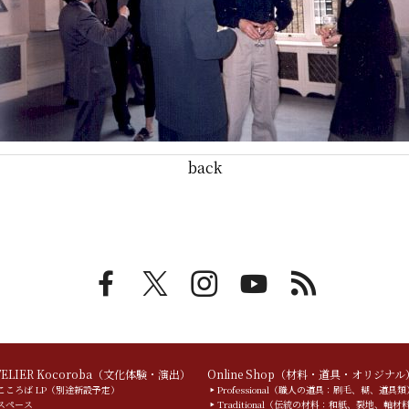
back
TELIER Kocoroba（文化体験・演出）
Online Shop（材料・道具・オリジナル
こころば LP（別途新設予定）
Professional（職人の道具：刷毛、糊、道具類
スペース
Traditional（伝統の材料：和紙、裂地、軸材