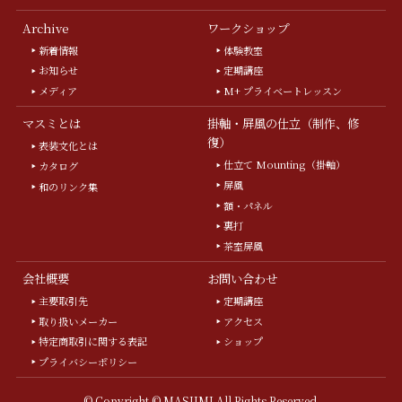
Archive
ワークショップ
新着情報
体験教室
お知らせ
定期講座
メディア
M+ プライベートレッスン
マスミとは
掛軸・屏風の仕立（制作、修
復）
表装文化とは
仕立て Mounting（掛軸）
カタログ
屏風
和のリンク集
額・パネル
裏打
茶室屏風
会社概要
お問い合わせ
主要取引先
定期講座
取り扱いメーカー
アクセス
特定商取引に関する表記
ショップ
プライバシーポリシー
©
Copyright © MASUMI All Rights Reserved.