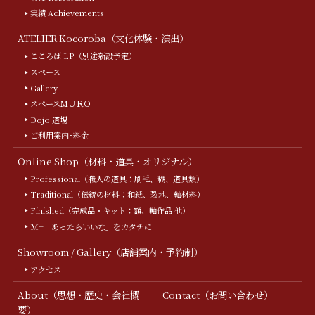
実績 Achievements
ATELIER Kocoroba（文化体験・演出）
こころば LP（別途新設予定）
スペース
Gallery
スペースＭＵＲＯ
Dojo 道場
ご利用案内･料金
Online Shop（材料・道具・オリジナル）
Professional（職人の道具：刷毛、糊、道具類）
Traditional（伝統の材料：和紙、裂地、軸材料）
Finished（完成品・キット：額、軸作品 他）
M+「あったらいいな」をカタチに
Showroom / Gallery（店舗案内・予約制）
アクセス
About（思想・歴史・会社概
Contact（お問い合わせ）
要）