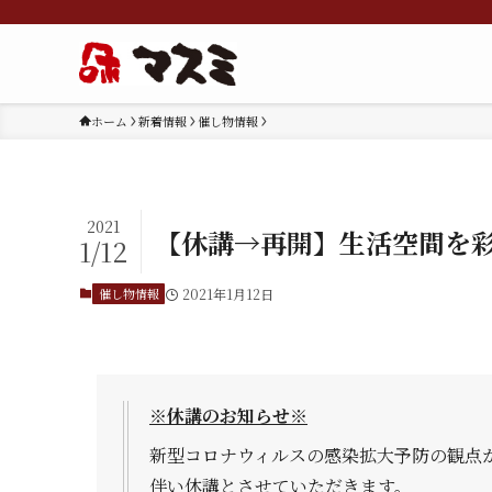
ホーム
新着情報
催し物情報
2021
【休講→再開】生活空間を
1/12
催し物情報
2021年1月12日
※休講のお知らせ※
新型コロナウィルスの感染拡大予防の観点
伴い休講とさせていただきます。