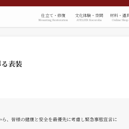
仕立て・修復
文化体験・空間
材料・道
Mounting Restoration
ATELIER Kocoroba
Online Shop
彩る表装
から、皆様の健康と安全を最優先に考慮し緊急事態宣言に