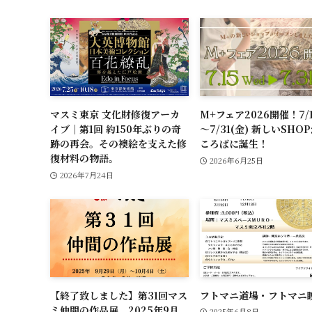
マスミ東京 文化財修復アーカ
M+フェア2026開催！7/1
イブ｜第1回 約150年ぶりの奇
～7/31(金) 新しいSHO
跡の再会。その襖絵を支えた修
ころばに誕生！
復材料の物語。
2026年6月25日
2026年7月24日
【終了致しました】第31回マス
フトマニ道場・フトマニ
ミ仲間の作品展 2025年9月
2025年6月8日