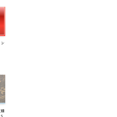
イン
文様
5