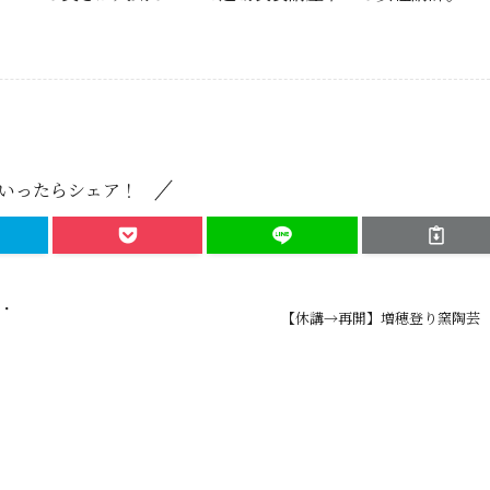
いったらシェア！
品・
【休講→再開】増穂登り窯陶芸