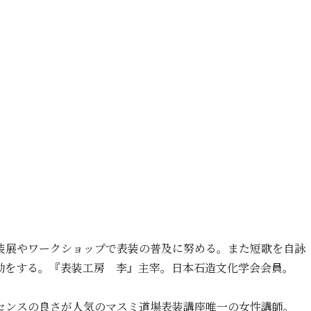
装展やワークショップで表装の普及に努める。また短歌を自詠
動をする。『表装工房 李』主宰。日本石造文化学会会員。
センスの良さが人気のマスミ道場表装講座唯一の女性講師。