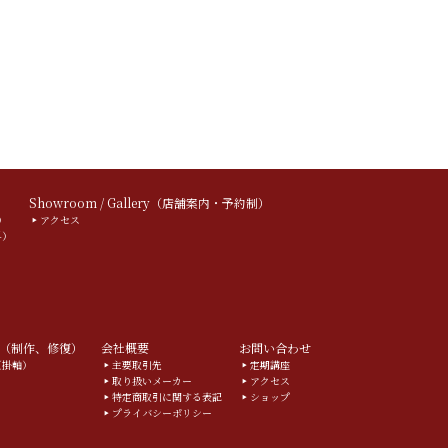
）
Showroom / Gallery（店舗案内・予約制）
）
アクセス
料）
（制作、修復）
会社概要
お問い合わせ
g（掛軸）
主要取引先
定期講座
取り扱いメーカー
アクセス
特定商取引に関する表記
ショップ
プライバシーポリシー