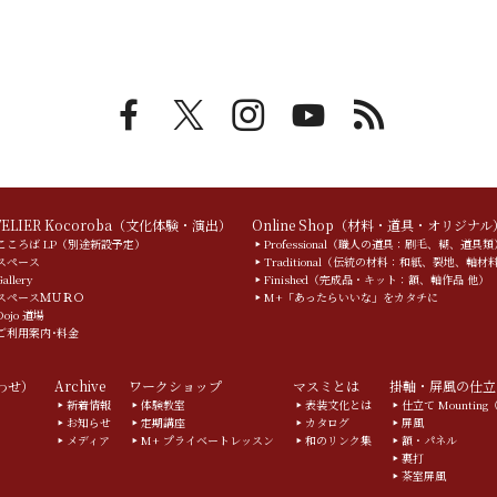
TELIER Kocoroba（文化体験・演出）
Online Shop（材料・道具・オリジナル
こころば LP（別途新設予定）
Professional（職人の道具：刷毛、糊、道具類
スペース
Traditional（伝統の材料：和紙、裂地、軸材
Gallery
Finished（完成品・キット：額、軸作品 他）
スペースＭＵＲＯ
M+「あったらいいな」をカタチに
Dojo 道場
ご利用案内･料金
合わせ）
Archive
ワークショップ
マスミとは
掛軸・屏風の仕立
新着情報
体験教室
表装文化とは
仕立て Mountin
お知らせ
定期講座
カタログ
屏風
メディア
M+ プライベートレッスン
和のリンク集
額・パネル
裏打
茶室屏風