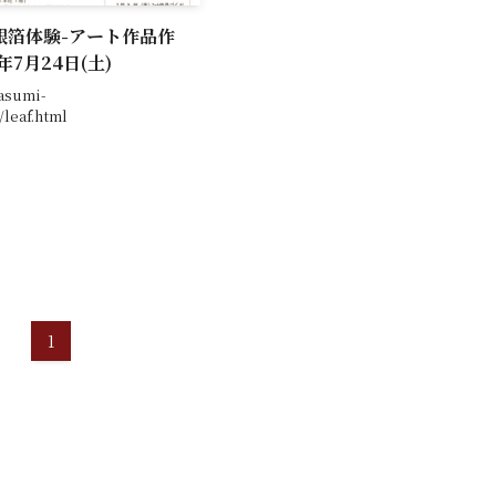
銀箔体験-アート作品作
1年7月24日(土)
asumi-
/leaf.html
1