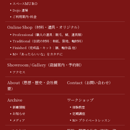
スペースＭＵＲＯ
Dojo 道場
ご利用案内･料金
Online Shop（材料・道具・オリジナル）
Professional（職人の道具：刷毛、糊、道具類）
Traditional（伝統の材料：和紙、裂地、軸材料）
Finished（完成品・キット：額、軸作品 他）
M+「あったらいいな」をカタチに
Showroom / Gallery（店舗案内・予約制）
アクセス
About（思想・歴史・会社概
Contact（お問い合わせ）
要）
Archive
ワークショップ
新着情報
体験教室
お知らせ
定期講座
メディア
M+ プライベートレッスン