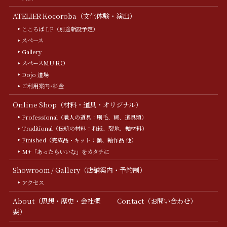
ATELIER Kocoroba（文化体験・演出）
こころば LP（別途新設予定）
スペース
Gallery
スペースＭＵＲＯ
Dojo 道場
ご利用案内･料金
Online Shop（材料・道具・オリジナル）
Professional（職人の道具：刷毛、糊、道具類）
Traditional（伝統の材料：和紙、裂地、軸材料）
Finished（完成品・キット：額、軸作品 他）
M+「あったらいいな」をカタチに
Showroom / Gallery（店舗案内・予約制）
アクセス
About（思想・歴史・会社概
Contact（お問い合わせ）
要）