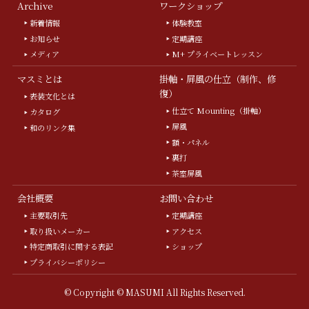
Archive
ワークショップ
新着情報
体験教室
お知らせ
定期講座
メディア
M+ プライベートレッスン
マスミとは
掛軸・屏風の仕立（制作、修
復）
表装文化とは
仕立て Mounting（掛軸）
カタログ
屏風
和のリンク集
額・パネル
裏打
茶室屏風
会社概要
お問い合わせ
主要取引先
定期講座
取り扱いメーカー
アクセス
特定商取引に関する表記
ショップ
プライバシーポリシー
©
Copyright © MASUMI All Rights Reserved.