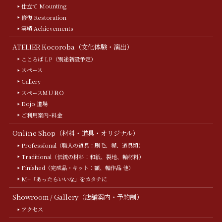
仕立て Mounting
修復 Restoration
実績 Achievements
ATELIER Kocoroba（文化体験・演出）
こころば LP（別途新設予定）
スペース
Gallery
スペースＭＵＲＯ
Dojo 道場
ご利用案内･料金
Online Shop（材料・道具・オリジナル）
Professional（職人の道具：刷毛、糊、道具類）
Traditional（伝統の材料：和紙、裂地、軸材料）
Finished（完成品・キット：額、軸作品 他）
M+「あったらいいな」をカタチに
Showroom / Gallery（店舗案内・予約制）
アクセス