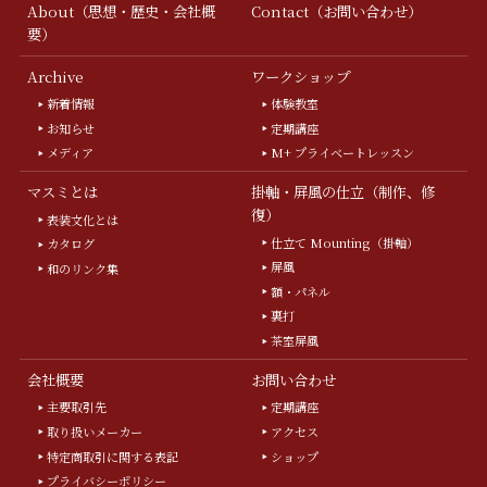
About（思想・歴史・会社概
Contact（お問い合わせ）
要）
Archive
ワークショップ
新着情報
体験教室
お知らせ
定期講座
メディア
M+ プライベートレッスン
マスミとは
掛軸・屏風の仕立（制作、修
復）
表装文化とは
仕立て Mounting（掛軸）
カタログ
屏風
和のリンク集
額・パネル
裏打
茶室屏風
会社概要
お問い合わせ
主要取引先
定期講座
取り扱いメーカー
アクセス
特定商取引に関する表記
ショップ
プライバシーポリシー