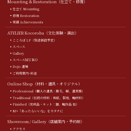
Mounting & Restoration（仕立て・修復）
仕立て Mounting
修復 Restoration
実績 Achievements
ATELIER Kocoroba（文化体験・演出）
こころば LP（別途新設予定）
スペース
Gallery
スペースＭＵＲＯ
Dojo 道場
ご利用案内･料金
Online Shop（材料・道具・オリジナル）
Professional（職人の道具：刷毛、糊、道具類）
Traditional（伝統の材料：和紙、裂地、軸材料）
Finished（完成品・キット：額、軸作品 他）
M+「あったらいいな」をカタチに
Showroom / Gallery（店舗案内・予約制）
アクセス