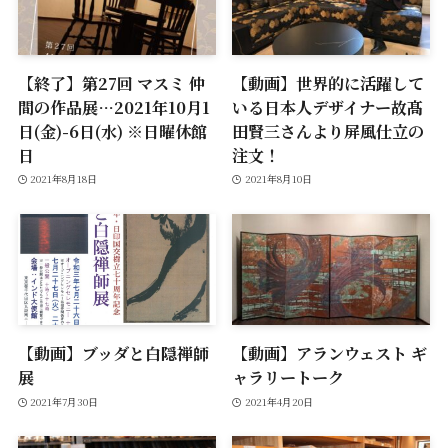
【終了】第27回 マスミ 仲
【動画】世界的に活躍して
間の作品展…2021年10月1
いる日本人デザイナー故髙
日(金)-6日(水) ※日曜休館
田賢三さんより屏風仕立の
日
注文！
2021年8月18日
2021年8月10日
【動画】ブッダと白隠禅師
【動画】アランウェスト ギ
展
ャラリートーク
2021年7月30日
2021年4月20日