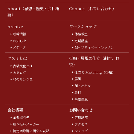
About（思想・歴史・会社概
Contact（お問い合わせ）
要）
Archive
ワークショップ
新着情報
体験教室
お知らせ
定期講座
メディア
M+ プライベートレッスン
マスミとは
掛軸・屏風の仕立（制作、修
復）
表装文化とは
仕立て Mounting（掛軸）
カタログ
屏風
和のリンク集
額・パネル
裏打
茶室屏風
会社概要
お問い合わせ
主要取引先
定期講座
取り扱いメーカー
アクセス
特定商取引に関する表記
ショップ