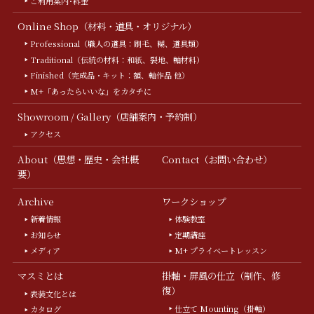
ご利用案内･料金
Online Shop（材料・道具・オリジナル）
Professional（職人の道具：刷毛、糊、道具類）
Traditional（伝統の材料：和紙、裂地、軸材料）
Finished（完成品・キット：額、軸作品 他）
M+「あったらいいな」をカタチに
Showroom / Gallery（店舗案内・予約制）
アクセス
About（思想・歴史・会社概
Contact（お問い合わせ）
要）
Archive
ワークショップ
新着情報
体験教室
お知らせ
定期講座
メディア
M+ プライベートレッスン
マスミとは
掛軸・屏風の仕立（制作、修
復）
表装文化とは
仕立て Mounting（掛軸）
カタログ