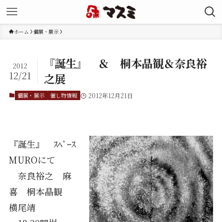
ホーム
個展・展示
『誕生』 ＆ 桐本晶観＆奈良裕
2012
12/21
之展
個展・展示
催し物情報
2012年12月21日
『誕生』 ｽﾍﾟｰｽ
MUROにて
奈良裕之 麻
喜 桐本晶観
横尾靖