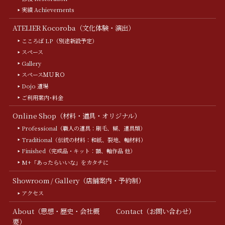
実績 Achievements
ATELIER Kocoroba（文化体験・演出）
こころば LP（別途新設予定）
スペース
Gallery
スペースＭＵＲＯ
Dojo 道場
ご利用案内･料金
Online Shop（材料・道具・オリジナル）
Professional（職人の道具：刷毛、糊、道具類）
Traditional（伝統の材料：和紙、裂地、軸材料）
Finished（完成品・キット：額、軸作品 他）
M+「あったらいいな」をカタチに
Showroom / Gallery（店舗案内・予約制）
アクセス
About（思想・歴史・会社概
Contact（お問い合わせ）
要）