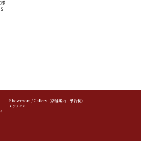
文様
5
）
Showroom / Gallery（店舗案内・予約制）
）
アクセス
料）