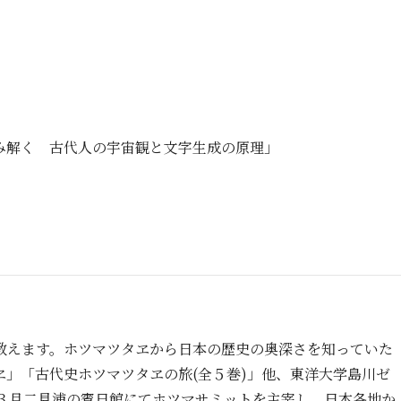
み解く 古代人の宇宙観と文字生成の原理」
教えます。ホツマツタヱから日本の歴史の奥深さを知っていた
」「古代史ホツマツタヱの旅(全５巻)」他、東洋大学島川ゼ
年３月二見浦の賓日館にてホツマサミットを主宰し、日本各地か