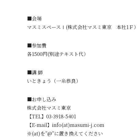
■会場
マスミスペースⅠ(株式会社マスミ東京 本社1Ｆ
■参加費
各1500円(別途テキスト代）
■講 師
いときょう（一糸恭良）
■お申し込み
株式会社マスミ東京
【TEL】03-3918-5401
【E-mail】info(at)masumi-j.com
※(at)を”@”に置き換えてください