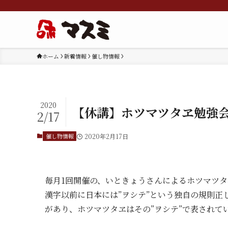
ホーム
新着情報
催し物情報
2020
【休講】ホツマツタヱ勉強会…
2/17
催し物情報
2020年2月17日
毎月1回開催の、いときょうさんによるホツマツ
漢字以前に日本には”ヲシテ”という独自の規則正
があり、ホツマツタヱはその”ヲシテ”で表されて