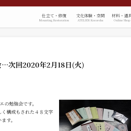
仕立て・修復
文化体験・空間
材料・道
Mounting Restoration
ATELIER Kocoroba
Online Shop
次回2020年2月18日(火)
タエの勉強会です。
しく構成もされた４８文字
います。