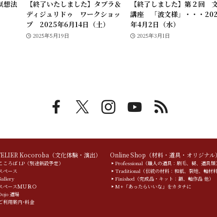
瞑想法
【終了いたしました】タブラ＆
【終了しました】第２回 
ディジュリドゥ ワークショッ
講座 「波文様」・・・202
プ 2025年6月14日（土）
年4月2日（水）
2025年5月19日
2025年3月1日
TELIER Kocoroba（文化体験・演出）
Online Shop（材料・道具・オリジナル
こころば LP（別途新設予定）
Professional（職人の道具：刷毛、糊、道具類
スペース
Traditional（伝統の材料：和紙、裂地、軸材
Gallery
Finished（完成品・キット：額、軸作品 他）
スペースＭＵＲＯ
M+「あったらいいな」をカタチに
Dojo 道場
ご利用案内･料金