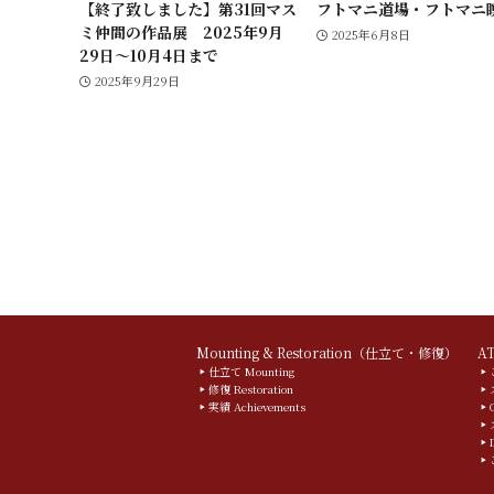
【終了致しました】第31回マス
フトマニ道場・フトマニ
ミ仲間の作品展 2025年9月
2025年6月8日
29日～10月4日まで
2025年9月29日
Mounting & Restoration（仕立て・修復）
A
仕立て Mounting
修復 Restoration
実績 Achievements