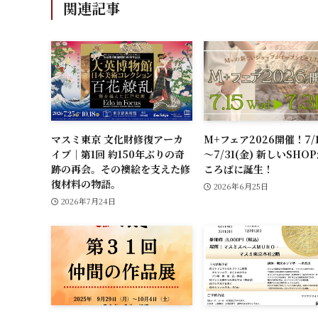
関連記事
マスミ東京 文化財修復アーカ
M+フェア2026開催！7/1
イブ｜第1回 約150年ぶりの奇
～7/31(金) 新しいSHO
跡の再会。その襖絵を支えた修
ころばに誕生！
復材料の物語。
2026年6月25日
2026年7月24日