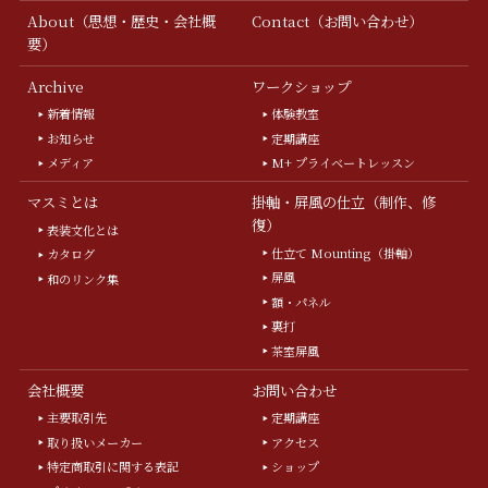
About（思想・歴史・会社概
Contact（お問い合わせ）
要）
Archive
ワークショップ
新着情報
体験教室
お知らせ
定期講座
メディア
M+ プライベートレッスン
マスミとは
掛軸・屏風の仕立（制作、修
復）
表装文化とは
仕立て Mounting（掛軸）
カタログ
屏風
和のリンク集
額・パネル
裏打
茶室屏風
会社概要
お問い合わせ
主要取引先
定期講座
取り扱いメーカー
アクセス
特定商取引に関する表記
ショップ