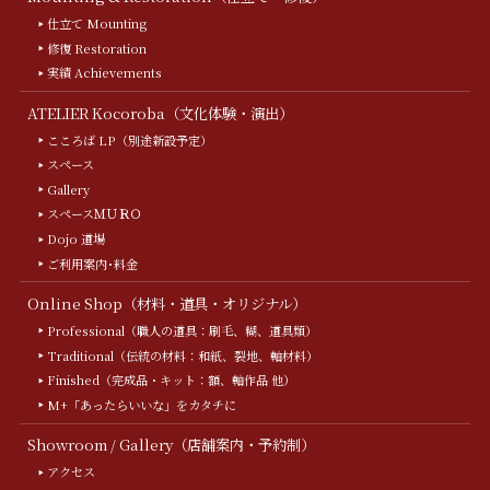
仕立て Mounting
修復 Restoration
実績 Achievements
ATELIER Kocoroba（文化体験・演出）
こころば LP（別途新設予定）
スペース
Gallery
スペースＭＵＲＯ
Dojo 道場
ご利用案内･料金
Online Shop（材料・道具・オリジナル）
Professional（職人の道具：刷毛、糊、道具類）
Traditional（伝統の材料：和紙、裂地、軸材料）
Finished（完成品・キット：額、軸作品 他）
M+「あったらいいな」をカタチに
Showroom / Gallery（店舗案内・予約制）
アクセス