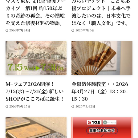
マスミ東京 文化財修復アー
みらいチケット｜こども応
カイブ｜第1回 約150年ぶ
援プロジェクト｜未来へ手
りの奇跡の再会。その襖絵
渡したいのは、日本文化で
を支えた修復材料の物語。
はなく「職人文化」です。
2026年7月24日
2026年7月6日
M+フェア2026開催！
金銀箔体験教室・・2026
7/15(水)～7/31(金) 新しい
年3月27日（金）13：30-
SHOPがこころばに誕生！
15：30
2026年6月25日
2026年3月2日