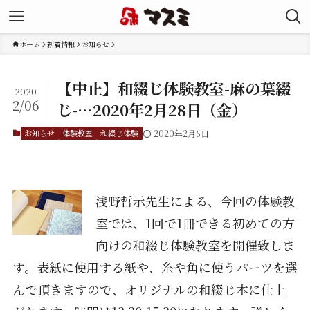
ホーム
新着情報
お知らせ
【中止】和綴じ体験教室-麻の葉綴
2020
2/06
じ-…2020年2月28日（金）
お知らせ
体験教室
和綴じ体験
2020年2月6日
浅野哲示先生による、今回の体験教
室では、1回で1冊できる初めての方
向けの和綴じ体験教室を開催致しま
す。表紙に使用する紙や、糸や角に使うパーツを選
んで頂きますので、オリジナルの和綴じ本に仕上