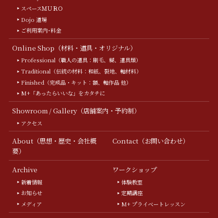
スペースＭＵＲＯ
Dojo 道場
ご利用案内･料金
Online Shop（材料・道具・オリジナル）
Professional（職人の道具：刷毛、糊、道具類）
Traditional（伝統の材料：和紙、裂地、軸材料）
Finished（完成品・キット：額、軸作品 他）
M+「あったらいいな」をカタチに
Showroom / Gallery（店舗案内・予約制）
アクセス
About（思想・歴史・会社概
Contact（お問い合わせ）
要）
Archive
ワークショップ
新着情報
体験教室
お知らせ
定期講座
メディア
M+ プライベートレッスン