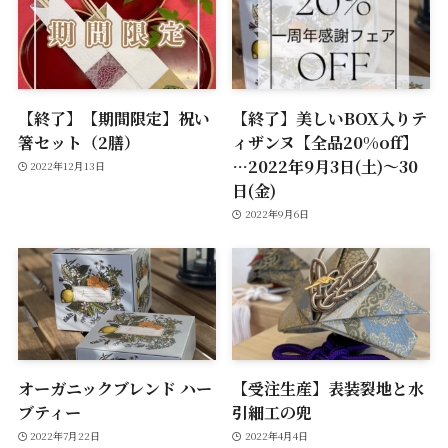
【終了】【期間限定】祝い
【終了】美しいBOX入りテ
箸セット（2膳）
ィザンヌ【全品20%off】
…2022年9月3日(土)〜30
2022年12月13日
日(金)
2022年9月6日
オーガニックブレンド ハー
【受注生産】表装裂地と水
ブティー
引細工の兜
2022年7月22日
2022年4月4日