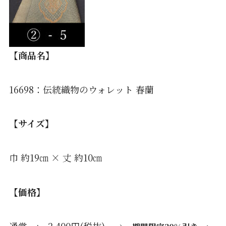
【商品名】
16698：伝統織物のウォレット 春蘭
【サイズ】
巾 約19㎝ × 丈 約10㎝
【価格】
通常 : 2,400円(税抜) →