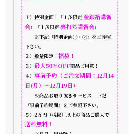
金銀箔講習
１）特別企画！『１/8限定
会
裏打ち講習会
』『１/9限定
』
※下記『特別企画①・②』をご参照
下さい。
福袋！
２）数量限定！
最大50％OFF
３）
商品ご用意！
事前予約（ご注文期間：12月14
４）
日(月）～12月19日）
※商品お取り置きサービス。下記
『事前予約期間』をご参照下さい。
５）2万円（税抜）以上の商品ご購入で
送料無料！