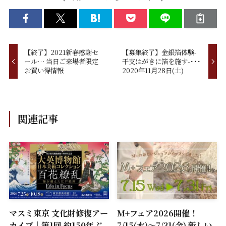
【終了】2021新春感謝セ
【募集終了】金銀箔体験-
ール… 当日ご来場者限定
干支はがきに箔を施す-･･･
お買い得情報
2020年11月28日(土)
関連記事
マスミ東京 文化財修復アー
M+フェア2026開催！
カイブ｜第1回 約150年ぶ
7/15(水)～7/31(金) 新しい