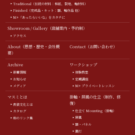
Traditional（伝統の材料：和紙、裂地、軸材料）
Finished（完成品・キット：額、軸作品 他）
M+「あったらいいな」をカタチに
Showroom / Gallery（店舗案内・予約制）
アクセス
About（思想・歴史・会社概
Contact（お問い合わせ）
要）
Archive
ワークショップ
新着情報
体験教室
お知らせ
定期講座
メディア
M+ プライベートレッスン
マスミとは
掛軸・屏風の仕立（制作、修
復）
表装文化とは
仕立て Mounting（掛軸）
カタログ
屏風
和のリンク集
額・パネル
裏打