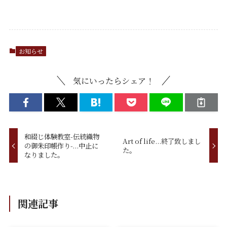
お知らせ
気にいったらシェア！
和綴じ体験教室-伝統織物
Art of life...終了致しまし
の御朱印帳作り-...中止に
た。
なりました。
関連記事