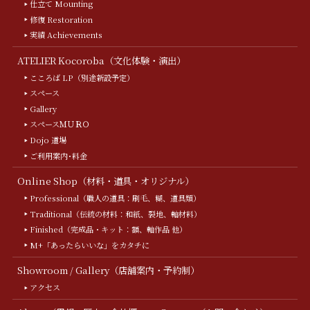
仕立て Mounting
修復 Restoration
実績 Achievements
ATELIER Kocoroba（文化体験・演出）
こころば LP（別途新設予定）
スペース
Gallery
スペースＭＵＲＯ
Dojo 道場
ご利用案内･料金
Online Shop（材料・道具・オリジナル）
Professional（職人の道具：刷毛、糊、道具類）
Traditional（伝統の材料：和紙、裂地、軸材料）
Finished（完成品・キット：額、軸作品 他）
M+「あったらいいな」をカタチに
Showroom / Gallery（店舗案内・予約制）
アクセス