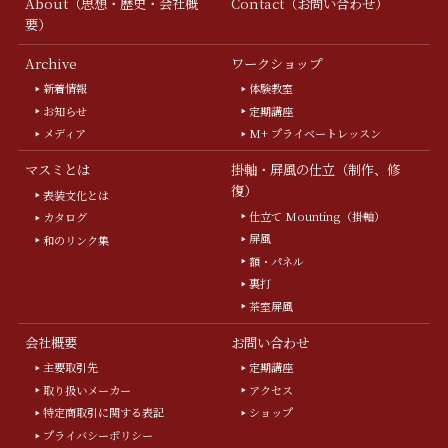
About（思想・歴史・会社概
Contact（お問い合わせ）
要）
Archive
ワークショップ
新着情報
体験教室
お知らせ
定期講座
メディア
M+ プライベートレッスン
マスミとは
掛軸・屏風の仕立（制作、修
復）
表装文化とは
仕立て Mounting（掛軸）
カタログ
屏風
和のリンク集
額・パネル
裏打
茶室屏風
会社概要
お問い合わせ
主要取引先
定期講座
取り扱いメーカー
アクセス
特定商取引に関する表記
ショップ
プライバシーポリシー