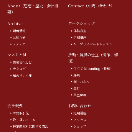
About（思想・歴史・会社概
Contact（お問い合わせ）
要）
Archive
ワークショップ
新着情報
体験教室
お知らせ
定期講座
メディア
M+ プライベートレッスン
マスミとは
掛軸・屏風の仕立（制作、修
復）
表装文化とは
仕立て Mounting（掛軸）
カタログ
屏風
和のリンク集
額・パネル
裏打
茶室屏風
会社概要
お問い合わせ
主要取引先
定期講座
取り扱いメーカー
アクセス
特定商取引に関する表記
ショップ