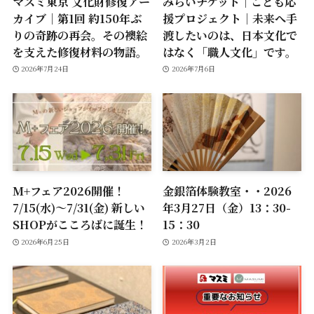
マスミ東京 文化財修復アー
みらいチケット｜こども応
カイブ｜第1回 約150年ぶ
援プロジェクト｜未来へ手
りの奇跡の再会。その襖絵
渡したいのは、日本文化で
を支えた修復材料の物語。
はなく「職人文化」です。
2026年7月24日
2026年7月6日
M+フェア2026開催！
金銀箔体験教室・・2026
7/15(水)～7/31(金) 新しい
年3月27日（金）13：30-
SHOPがこころばに誕生！
15：30
2026年6月25日
2026年3月2日