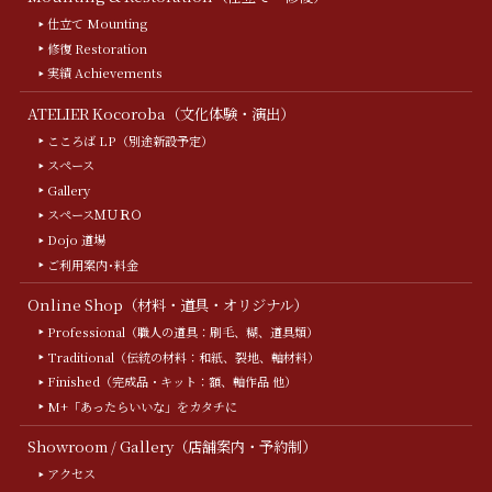
仕立て Mounting
修復 Restoration
実績 Achievements
ATELIER Kocoroba（文化体験・演出）
こころば LP（別途新設予定）
スペース
Gallery
スペースＭＵＲＯ
Dojo 道場
ご利用案内･料金
Online Shop（材料・道具・オリジナル）
Professional（職人の道具：刷毛、糊、道具類）
Traditional（伝統の材料：和紙、裂地、軸材料）
Finished（完成品・キット：額、軸作品 他）
M+「あったらいいな」をカタチに
Showroom / Gallery（店舗案内・予約制）
アクセス