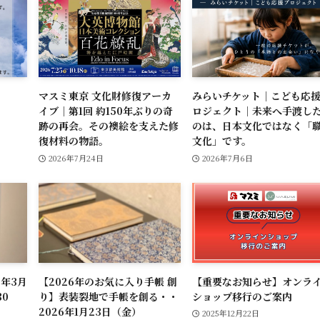
マスミ東京 文化財修復アーカ
みらいチケット｜こども応
イブ｜第1回 約150年ぶりの奇
ロジェクト｜未来へ手渡し
跡の再会。その襖絵を支えた修
のは、日本文化ではなく「
復材料の物語。
文化」です。
2026年7月24日
2026年7月6日
6年3月
【2026年のお気に入り手帳 創
【重要なお知らせ】オンラ
：30
り】表装裂地で手帳を創る・・
ショップ移行のご案内
2026年1月23日（金）
2025年12月22日