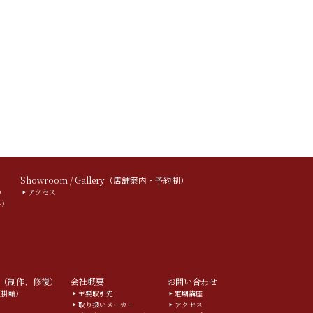
）
Showroom / Gallery（店舗案内・予約制）
）
アクセス
料）
（制作、修復）
会社概要
お問い合わせ
g（掛軸）
主要取引先
定期講座
取り扱いメーカー
アクセス