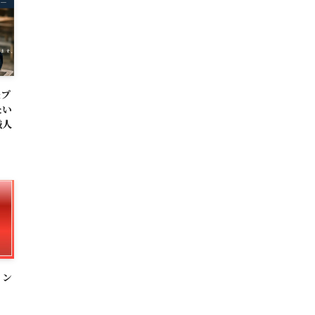
援プ
たい
職人
イン