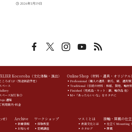
2026年1月19日
TELIER Kocoroba（文化体験・演出）
Online Shop（材料・道具・オリジナル
こころば LP（別途新設予定）
Professional（職人の道具：刷毛、糊、道具類
スペース
Traditional（伝統の材料：和紙、裂地、軸材
Gallery
Finished（完成品・キット：額、軸作品 他）
スペースＭＵＲＯ
M+「あったらいいな」をカタチに
Dojo 道場
ご利用案内･料金
合わせ）
Archive
ワークショップ
マスミとは
掛軸・屏風の仕立
新着情報
体験教室
表装文化とは
仕立て Mountin
お知らせ
定期講座
カタログ
屏風