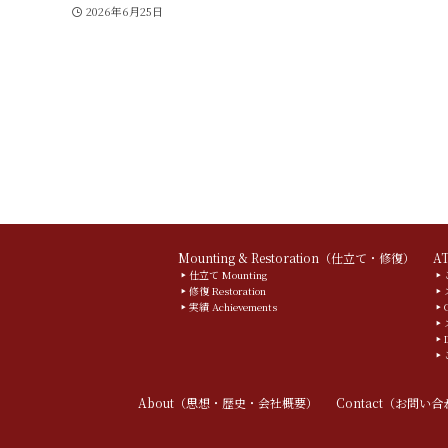
2026年6月25日
Mounting & Restoration（仕立て・修復）
A
仕立て Mounting
修復 Restoration
実績 Achievements
About（思想・歴史・会社概要）
Contact（お問い