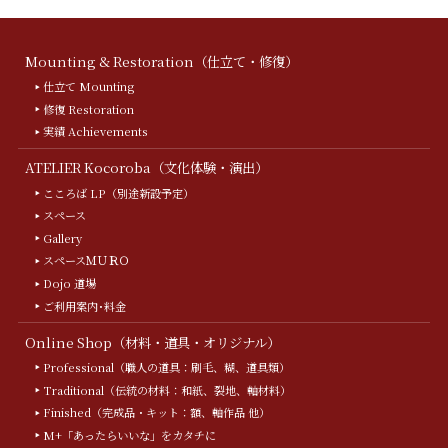
Mounting & Restoration（仕立て・修復）
仕立て Mounting
修復 Restoration
実績 Achievements
ATELIER Kocoroba（文化体験・演出）
こころば LP（別途新設予定）
スペース
Gallery
スペースＭＵＲＯ
Dojo 道場
ご利用案内･料金
Online Shop（材料・道具・オリジナル）
Professional（職人の道具：刷毛、糊、道具類）
Traditional（伝統の材料：和紙、裂地、軸材料）
Finished（完成品・キット：額、軸作品 他）
M+「あったらいいな」をカタチに