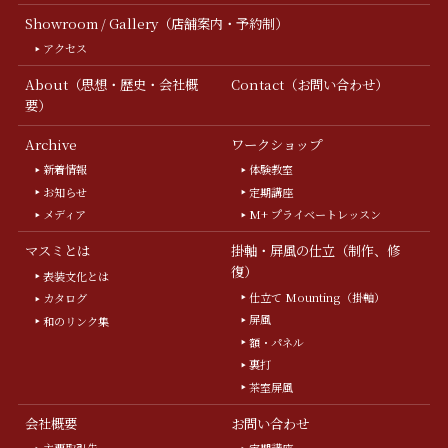
Showroom / Gallery（店舗案内・予約制）
アクセス
About（思想・歴史・会社概
Contact（お問い合わせ）
要）
Archive
ワークショップ
新着情報
体験教室
お知らせ
定期講座
メディア
M+ プライベートレッスン
マスミとは
掛軸・屏風の仕立（制作、修
復）
表装文化とは
仕立て Mounting（掛軸）
カタログ
屏風
和のリンク集
額・パネル
裏打
茶室屏風
会社概要
お問い合わせ