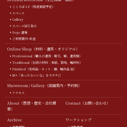
こころば LP（別途新設予定）
スペース
Gallery
スペースＭＵＲＯ
Dojo 道場
ご利用案内･料金
Online Shop（材料・道具・オリジナル）
Professional（職人の道具：刷毛、糊、道具類）
Traditional（伝統の材料：和紙、裂地、軸材料）
Finished（完成品・キット：額、軸作品 他）
M+「あったらいいな」をカタチに
Showroom / Gallery（店舗案内・予約制）
アクセス
About（思想・歴史・会社概
Contact（お問い合わせ）
要）
Archive
ワークショップ
新着情報
体験教室