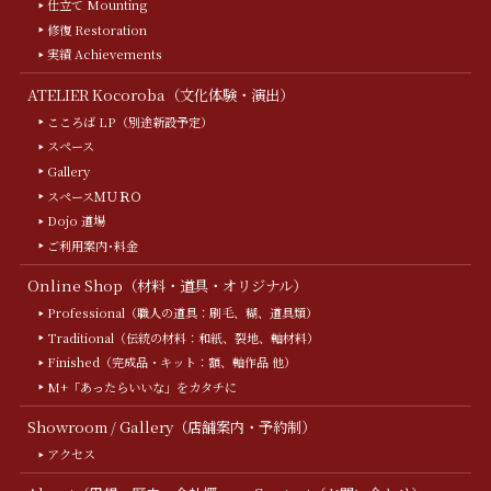
仕立て Mounting
修復 Restoration
実績 Achievements
ATELIER Kocoroba（文化体験・演出）
こころば LP（別途新設予定）
スペース
Gallery
スペースＭＵＲＯ
Dojo 道場
ご利用案内･料金
Online Shop（材料・道具・オリジナル）
Professional（職人の道具：刷毛、糊、道具類）
Traditional（伝統の材料：和紙、裂地、軸材料）
Finished（完成品・キット：額、軸作品 他）
M+「あったらいいな」をカタチに
Showroom / Gallery（店舗案内・予約制）
アクセス