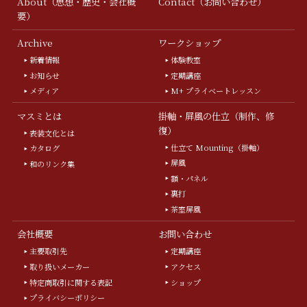
About（思想・歴史・会社概
Contact（お問い合わせ）
要）
Archive
ワークショップ
新着情報
体験教室
お知らせ
定期講座
メディア
M+ プライベートレッスン
マスミとは
掛軸・屏風の仕立（制作、修
復）
表装文化とは
仕立て Mounting（掛軸）
カタログ
屏風
和のリンク集
額・パネル
裏打
茶室屏風
会社概要
お問い合わせ
主要取引先
定期講座
取り扱いメーカー
アクセス
特定商取引に関する表記
ショップ
プライバシーポリシー