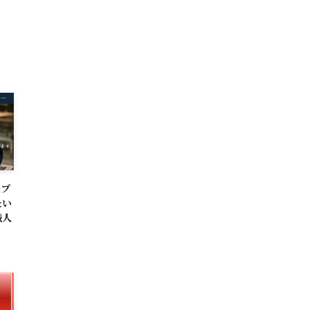
援プ
たい
職人