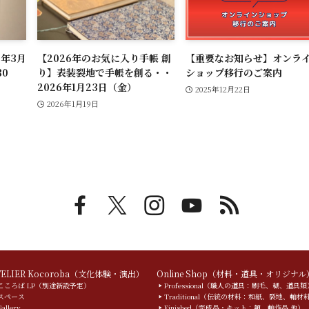
6年3月
【2026年のお気に入り手帳 創
【重要なお知らせ】オンラ
：30
り】表装裂地で手帳を創る・・
ショップ移行のご案内
2026年1月23日（金）
2025年12月22日
2026年1月19日
TELIER Kocoroba（文化体験・演出）
Online Shop（材料・道具・オリジナル
こころば LP（別途新設予定）
Professional（職人の道具：刷毛、糊、道具類
スペース
Traditional（伝統の材料：和紙、裂地、軸材
Gallery
Finished（完成品・キット：額、軸作品 他）