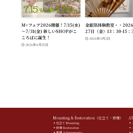
M+フェア2026開催！7/15(水)
金銀箔体験教室・・202
～7/31(金) 新しいSHOPがこ
27日（金）13：30-15
ころばに誕生！
2026年3月2日
2026年6月25日
Mounting & Restoration（仕立て・修復）
A
仕立て Mounting
修復 Restoration
実績 Achievements