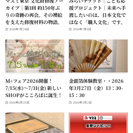
マスミ東京 文化財修復アー
みらいチケット｜こども応
カイブ｜第1回 約150年ぶ
援プロジェクト｜未来へ手
りの奇跡の再会。その襖絵
渡したいのは、日本文化で
を支えた修復材料の物語。
はなく「職人文化」です。
2026年7月24日
2026年7月6日
M+フェア2026開催！
金銀箔体験教室・・2026
7/15(水)～7/31(金) 新しい
年3月27日（金）13：30-
SHOPがこころばに誕生！
15：30
2026年6月25日
2026年3月2日