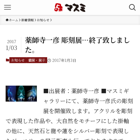
ホーム
新着情報
お知らせ
薬師寺一彦 彫刻展…終了致しまし
2017
1/03
た。
お知らせ
個展・展示
2017年1月3日
■出展者：薬師寺一彦 ■マスミギ
ャラリーにて、薬師寺一彦氏の彫刻
展を開催致します。アクリルを彫刻
で表現した作品や、大自然をモチーフにした掛軸
の他に、天然石と龍や蓮をシルバー彫刻で表現し