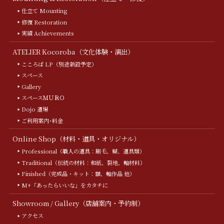
仕立て Mounting
修復 Restoration
実績 Achievements
ATELIER Kocoroba（文化体験・演出）
こころば LP（別途新設予定）
スペース
Gallery
スペースＭＵＲＯ
Dojo 道場
ご利用案内･料金
Online Shop（材料・道具・オリジナル）
Professional（職人の道具：刷毛、糊、道具類）
Traditional（伝統の材料：和紙、裂地、軸材料）
Finished（完成品・キット：額、軸作品 他）
M+「あったらいいな」をカタチに
Showroom / Gallery（店舗案内・予約制）
アクセス