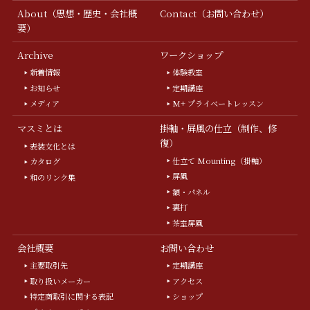
About（思想・歴史・会社概
Contact（お問い合わせ）
要）
Archive
ワークショップ
新着情報
体験教室
お知らせ
定期講座
メディア
M+ プライベートレッスン
マスミとは
掛軸・屏風の仕立（制作、修
復）
表装文化とは
仕立て Mounting（掛軸）
カタログ
屏風
和のリンク集
額・パネル
裏打
茶室屏風
会社概要
お問い合わせ
主要取引先
定期講座
取り扱いメーカー
アクセス
特定商取引に関する表記
ショップ