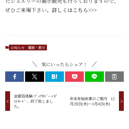
たジュエリーの展示販売も行っておりますので、
ぜひご来場下さい。
詳しくはこちら>>>
お知らせ
個展・展示
気にいったらシェア！
金銀箔体験-ﾌﾞｯｸｶﾊﾞｰ＋ﾎﾟ
年末年始休業のご案内 12
ｽﾄｶｰﾄﾞ-...終了致しまし
月28日(木)～1月4日(木)
た。