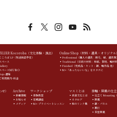
TELIER Kocoroba（文化体験・演出）
Online Shop（材料・道具・オリジナル
こころば LP（別途新設予定）
Professional（職人の道具：刷毛、糊、道具類
スペース
Traditional（伝統の材料：和紙、裂地、軸材
Gallery
Finished（完成品・キット：額、軸作品 他）
スペースＭＵＲＯ
M+「あったらいいな」をカタチに
Dojo 道場
ご利用案内･料金
合わせ）
Archive
ワークショップ
マスミとは
掛軸・屏風の仕立
新着情報
体験教室
表装文化とは
仕立て Mountin
お知らせ
定期講座
カタログ
屏風
メディア
M+ プライベートレッスン
和のリンク集
額・パネル
裏打
茶室屏風