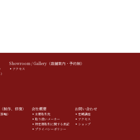
）
Showroom / Gallery（店舗案内・予約制）
）
アクセス
料）
（制作、修復）
会社概要
お問い合わせ
g（掛軸）
主要取引先
定期講座
取り扱いメーカー
アクセス
特定商取引に関する表記
ショップ
プライバシーポリシー