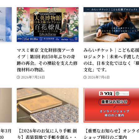
マスミ東京 文化財修復アーカ
みらいチケット｜こども応
イブ｜第1回 約150年ぶりの奇
ロジェクト｜未来へ手渡し
跡の再会。その襖絵を支えた修
のは、日本文化ではなく「
復材料の物語。
文化」です。
2026年7月24日
2026年7月6日
6年3月
【2026年のお気に入り手帳 創
【重要なお知らせ】オンラ
：30
り】表装裂地で手帳を創る・・
ショップ移行のご案内