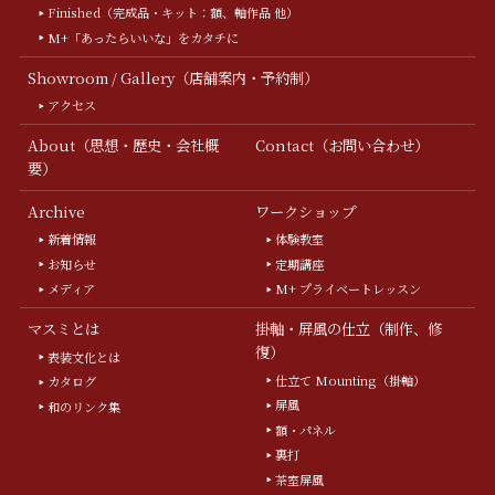
Finished（完成品・キット：額、軸作品 他）
M+「あったらいいな」をカタチに
Showroom / Gallery（店舗案内・予約制）
アクセス
About（思想・歴史・会社概
Contact（お問い合わせ）
要）
Archive
ワークショップ
新着情報
体験教室
お知らせ
定期講座
メディア
M+ プライベートレッスン
マスミとは
掛軸・屏風の仕立（制作、修
復）
表装文化とは
仕立て Mounting（掛軸）
カタログ
屏風
和のリンク集
額・パネル
裏打
茶室屏風