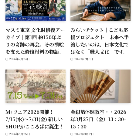
マスミ東京 文化財修復アー
みらいチケット｜こども応
カイブ｜第1回 約150年ぶ
援プロジェクト｜未来へ手
りの奇跡の再会。その襖絵
渡したいのは、日本文化で
を支えた修復材料の物語。
はなく「職人文化」です。
2026年7月24日
2026年7月6日
M+フェア2026開催！
金銀箔体験教室・・2026
7/15(水)～7/31(金) 新しい
年3月27日（金）13：30-
SHOPがこころばに誕生！
15：30
2026年6月25日
2026年3月2日