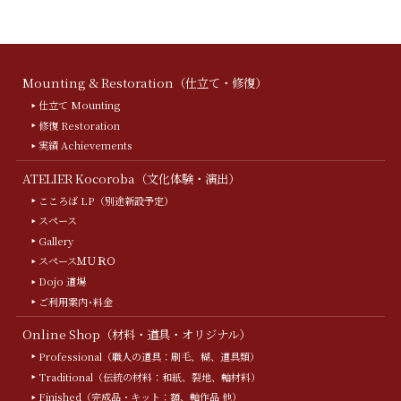
Mounting & Restoration（仕立て・修復）
仕立て Mounting
修復 Restoration
実績 Achievements
ATELIER Kocoroba（文化体験・演出）
こころば LP（別途新設予定）
スペース
Gallery
スペースＭＵＲＯ
Dojo 道場
ご利用案内･料金
Online Shop（材料・道具・オリジナル）
Professional（職人の道具：刷毛、糊、道具類）
Traditional（伝統の材料：和紙、裂地、軸材料）
Finished（完成品・キット：額、軸作品 他）