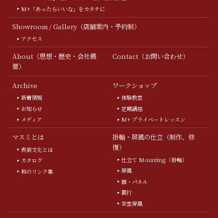
M+「あったらいいな」をカタチに
Showroom / Gallery（店舗案内・予約制）
アクセス
About（思想・歴史・会社概
Contact（お問い合わせ）
要）
Archive
ワークショップ
新着情報
体験教室
お知らせ
定期講座
メディア
M+ プライベートレッスン
マスミとは
掛軸・屏風の仕立（制作、修
復）
表装文化とは
仕立て Mounting（掛軸）
カタログ
屏風
和のリンク集
額・パネル
裏打
茶室屏風