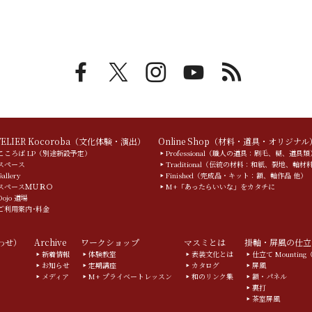
TELIER Kocoroba（文化体験・演出）
Online Shop（材料・道具・オリジナル
こころば LP（別途新設予定）
Professional（職人の道具：刷毛、糊、道具類
スペース
Traditional（伝統の材料：和紙、裂地、軸材
Gallery
Finished（完成品・キット：額、軸作品 他）
スペースＭＵＲＯ
M+「あったらいいな」をカタチに
Dojo 道場
ご利用案内･料金
合わせ）
Archive
ワークショップ
マスミとは
掛軸・屏風の仕立
新着情報
体験教室
表装文化とは
仕立て Mountin
お知らせ
定期講座
カタログ
屏風
メディア
M+ プライベートレッスン
和のリンク集
額・パネル
裏打
茶室屏風