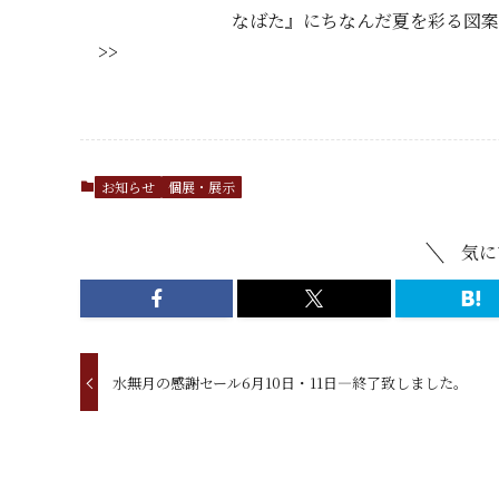
なばた』にちなんだ夏を彩る図案
>>
お知らせ
個展・展示
気に
水無月の感謝セール6月10日・11日―終了致しました。