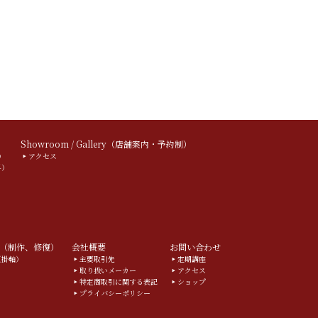
）
Showroom / Gallery（店舗案内・予約制）
）
アクセス
料）
（制作、修復）
会社概要
お問い合わせ
g（掛軸）
主要取引先
定期講座
取り扱いメーカー
アクセス
特定商取引に関する表記
ショップ
プライバシーポリシー