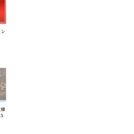
イン
文様
5