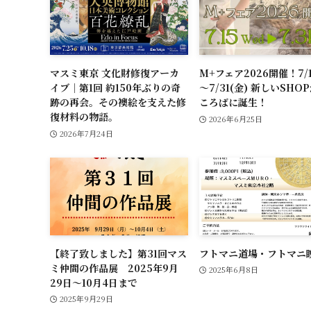
マスミ東京 文化財修復アーカ
M+フェア2026開催！7/1
イブ｜第1回 約150年ぶりの奇
～7/31(金) 新しいSHO
跡の再会。その襖絵を支えた修
ころばに誕生！
復材料の物語。
2026年6月25日
2026年7月24日
【終了致しました】第31回マス
フトマニ道場・フトマニ
ミ仲間の作品展 2025年9月
2025年6月8日
29日～10月4日まで
2025年9月29日