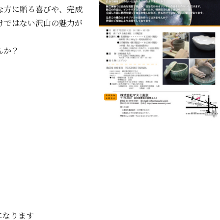
な方に贈る喜びや、完成
けではない沢山の魅力が
んか？
）
になります