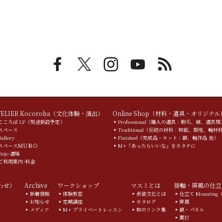
TELIER Kocoroba（文化体験・演出）
Online Shop（材料・道具・オリジナル
こころば LP（別途新設予定）
Professional（職人の道具：刷毛、糊、道具類
スペース
Traditional（伝統の材料：和紙、裂地、軸材
Gallery
Finished（完成品・キット：額、軸作品 他）
スペースＭＵＲＯ
M+「あったらいいな」をカタチに
Dojo 道場
ご利用案内･料金
合わせ）
Archive
ワークショップ
マスミとは
掛軸・屏風の仕立
新着情報
体験教室
表装文化とは
仕立て Mountin
お知らせ
定期講座
カタログ
屏風
メディア
M+ プライベートレッスン
和のリンク集
額・パネル
裏打