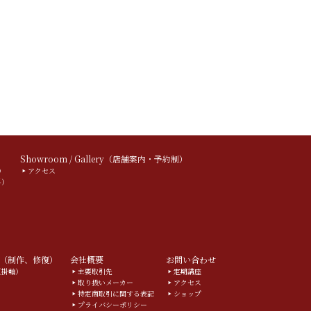
）
Showroom / Gallery（店舗案内・予約制）
）
アクセス
料）
（制作、修復）
会社概要
お問い合わせ
g（掛軸）
主要取引先
定期講座
取り扱いメーカー
アクセス
特定商取引に関する表記
ショップ
プライバシーポリシー