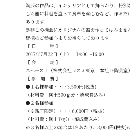
陶芸の作品は、インテリアとして飾ったり、特別
した器に料理を盛って食卓を楽しむなど、作るだ
あります。
是非この機会にオリジナルの器を作ってはみませ
皆様のご参加心よりお待ちしております。
【 日 程 】
2017年7月22日（土） 14:00～16:00
【 会 場 】
スペースⅠ（株式会社マスミ東京 本社1F陶芸室
【 参 加 費 】
●１名様参加・・・3,500円(税抜)
（材料費：陶土500ｇ分・焼成費込み）
●２名様参加
（※親子限定）・・・6,000円（税抜）
（材料費：陶土1㎏分・焼成費込み）
※３名様以上の場合は1名あたり、3,000円(税抜)