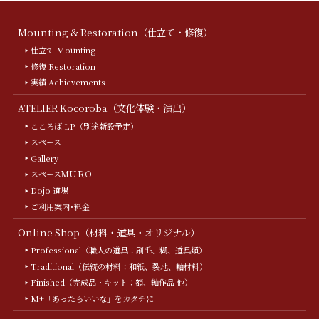
Mounting & Restoration（仕立て・修復）
仕立て Mounting
修復 Restoration
実績 Achievements
ATELIER Kocoroba（文化体験・演出）
こころば LP（別途新設予定）
スペース
Gallery
スペースＭＵＲＯ
Dojo 道場
ご利用案内･料金
Online Shop（材料・道具・オリジナル）
Professional（職人の道具：刷毛、糊、道具類）
Traditional（伝統の材料：和紙、裂地、軸材料）
Finished（完成品・キット：額、軸作品 他）
M+「あったらいいな」をカタチに