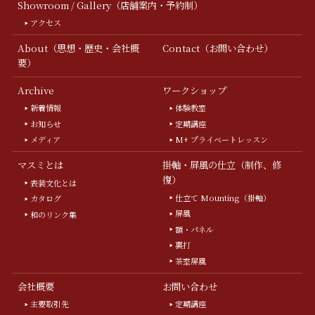
Showroom / Gallery（店舗案内・予約制）
アクセス
About（思想・歴史・会社概
Contact（お問い合わせ）
要）
Archive
ワークショップ
新着情報
体験教室
お知らせ
定期講座
メディア
M+ プライベートレッスン
マスミとは
掛軸・屏風の仕立（制作、修
復）
表装文化とは
仕立て Mounting（掛軸）
カタログ
屏風
和のリンク集
額・パネル
裏打
茶室屏風
会社概要
お問い合わせ
主要取引先
定期講座