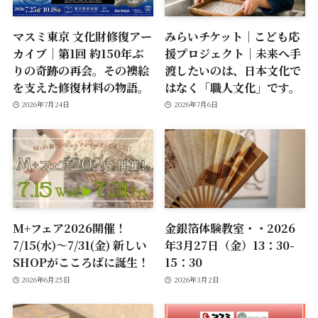
マスミ東京 文化財修復アー
みらいチケット｜こども応
カイブ｜第1回 約150年ぶ
援プロジェクト｜未来へ手
りの奇跡の再会。その襖絵
渡したいのは、日本文化で
を支えた修復材料の物語。
はなく「職人文化」です。
2026年7月24日
2026年7月6日
M+フェア2026開催！
金銀箔体験教室・・2026
7/15(水)～7/31(金) 新しい
年3月27日（金）13：30-
SHOPがこころばに誕生！
15：30
2026年6月25日
2026年3月2日