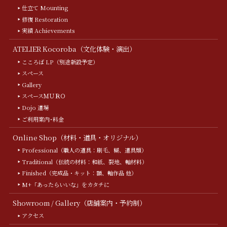
仕立て Mounting
修復 Restoration
実績 Achievements
ATELIER Kocoroba（文化体験・演出）
こころば LP（別途新設予定）
スペース
Gallery
スペースＭＵＲＯ
Dojo 道場
ご利用案内･料金
Online Shop（材料・道具・オリジナル）
Professional（職人の道具：刷毛、糊、道具類）
Traditional（伝統の材料：和紙、裂地、軸材料）
Finished（完成品・キット：額、軸作品 他）
M+「あったらいいな」をカタチに
Showroom / Gallery（店舗案内・予約制）
アクセス