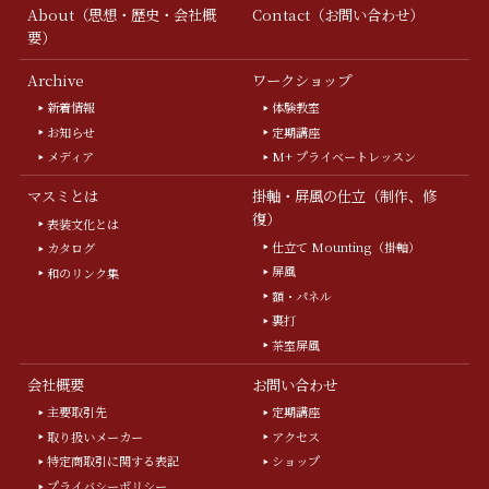
About（思想・歴史・会社概
Contact（お問い合わせ）
要）
Archive
ワークショップ
新着情報
体験教室
お知らせ
定期講座
メディア
M+ プライベートレッスン
マスミとは
掛軸・屏風の仕立（制作、修
復）
表装文化とは
仕立て Mounting（掛軸）
カタログ
屏風
和のリンク集
額・パネル
裏打
茶室屏風
会社概要
お問い合わせ
主要取引先
定期講座
取り扱いメーカー
アクセス
特定商取引に関する表記
ショップ
プライバシーポリシー