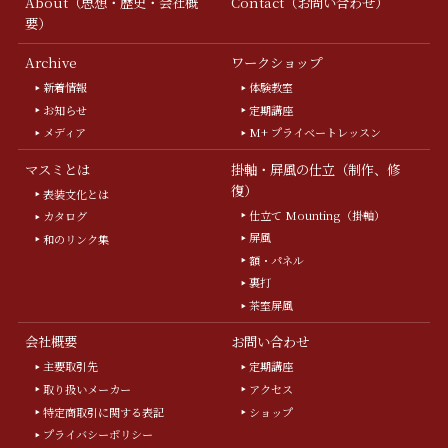
About（思想・歴史・会社概
Contact（お問い合わせ）
要）
Archive
ワークショップ
新着情報
体験教室
お知らせ
定期講座
メディア
M+ プライベートレッスン
マスミとは
掛軸・屏風の仕立（制作、修
復）
表装文化とは
仕立て Mounting（掛軸）
カタログ
屏風
和のリンク集
額・パネル
裏打
茶室屏風
会社概要
お問い合わせ
主要取引先
定期講座
取り扱いメーカー
アクセス
特定商取引に関する表記
ショップ
プライバシーポリシー