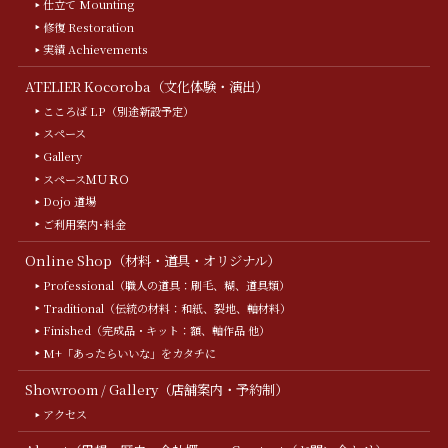
仕立て Mounting
修復 Restoration
実績 Achievements
ATELIER Kocoroba（文化体験・演出）
こころば LP（別途新設予定）
スペース
Gallery
スペースＭＵＲＯ
Dojo 道場
ご利用案内･料金
Online Shop（材料・道具・オリジナル）
Professional（職人の道具：刷毛、糊、道具類）
Traditional（伝統の材料：和紙、裂地、軸材料）
Finished（完成品・キット：額、軸作品 他）
M+「あったらいいな」をカタチに
Showroom / Gallery（店舗案内・予約制）
アクセス