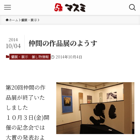
ホーム
個展・展示
2014
仲間の作品展のようす
10/04
個展・展示
催し物情報
2014年10月4日
第20回仲間の作
品展が終了いた
しました
１０月３日(金)開
催の記念会では
大賞の発表およ