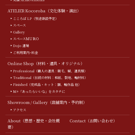
ATELIER Kocoroba（文化体験・演出）
こころば LP（別途新設予定）
スペース
Gallery
スペースＭＵＲＯ
Dojo 道場
ご利用案内･料金
Online Shop（材料・道具・オリジナル）
Professional（職人の道具：刷毛、糊、道具類）
Traditional（伝統の材料：和紙、裂地、軸材料）
Finished（完成品・キット：額、軸作品 他）
M+「あったらいいな」をカタチに
Showroom / Gallery（店舗案内・予約制）
アクセス
About（思想・歴史・会社概
Contact（お問い合わせ）
要）