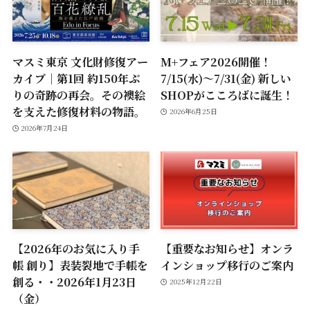
マスミ東京 文化財修復アー
M+フェア2026開催！
カイブ｜第1回 約150年ぶ
7/15(水)～7/31(金) 新しい
りの奇跡の再会。その襖絵
SHOPがこころばに誕生！
を支えた修復材料の物語。
2026年6月25日
2026年7月24日
【2026年のお気に入り手
【重要なお知らせ】オンラ
帳 創り】表装裂地で手帳を
インショップ移行のご案内
創る・・2026年1月23日
2025年12月22日
（金）