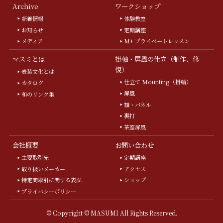
Archive
ワークショップ
新着情報
体験教室
お知らせ
定期講座
メディア
M+ プライベートレッスン
マスミとは
掛軸・屏風の仕立（制作、修
復）
表装文化とは
仕立て Mounting（掛軸）
カタログ
屏風
和のリンク集
額・パネル
裏打
茶室屏風
会社概要
お問い合わせ
主要取引先
定期講座
取り扱いメーカー
アクセス
特定商取引に関する表記
ショップ
プライバシーポリシー
©
Copyright © MASUMI All Rights Reserved.